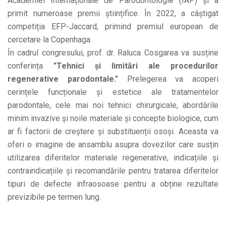
Academiei Internaționale de Parodontologie (IAP) și a
primit numeroase premii științifice. În 2022, a câștigat
competiția EFP-Jaccard, primind premiul european de
cercetare la Copenhaga.
În cadrul congresului, prof. dr. Raluca Cosgarea va susține
conferința
"Tehnici și limitări ale procedurilor
regenerative parodontale."
Prelegerea va acoperi
cerințele funcționale și estetice ale tratamentelor
parodontale, cele mai noi tehnici chirurgicale, abordările
minim invazive și noile materiale și concepte biologice, cum
ar fi factorii de creștere și substituenții osoși. Aceasta va
oferi o imagine de ansamblu asupra dovezilor care susțin
utilizarea diferitelor materiale regenerative, indicațiile și
contraindicațiile și recomandările pentru tratarea diferitelor
tipuri de defecte infraosoase pentru a obține rezultate
previzibile pe termen lung.