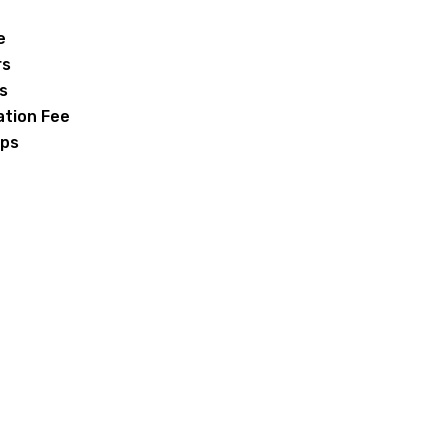
e
rs
s
ation Fee
ps