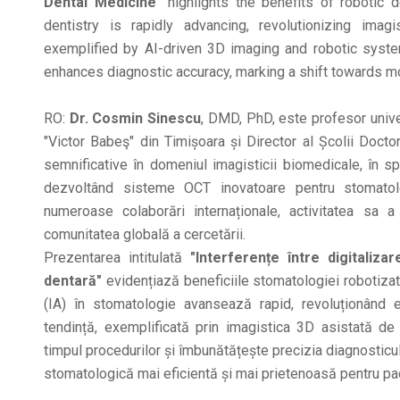
Dental Medicine"
highlights the benefits of robotic d
dentistry is rapidly advancing, revolutionizing imagi
exemplified by AI-driven 3D imaging and robotic syste
enhances diagnostic accuracy, marking a shift towards mor
RO:
Dr. Cosmin Sinescu
, DMD, PhD, este profesor unive
"Victor Babeş" din Timișoara și Director al Școlii Docto
semnificative în domeniul imagisticii biomedicale, în s
dezvoltând sisteme OCT inovatoare pentru stomatolo
numeroase colaborări internaționale, activitatea sa a
comunitatea globală a cercetării.
Prezentarea intitulată
"Interferențe între digitaliz
dentară"
evidențiază beneficiile stomatologiei robotizate. 
(IA) în stomatologie avansează rapid, revoluționând e
tendință, exemplificată prin imagistica 3D asistată de
timpul procedurilor și îmbunătățește precizia diagnosticulu
stomatologică mai eficientă și mai prietenoasă pentru pac