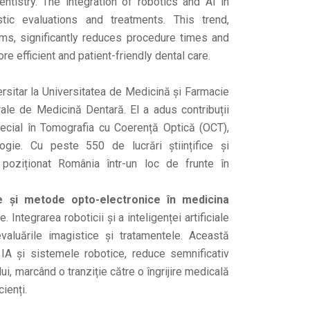
entistry. The integration of robotics and AI in
stic evaluations and treatments. This trend,
ms, significantly reduces procedure times and
e efficient and patient-friendly dental care.
rsitar la Universitatea de Medicină și Farmacie
rale de Medicină Dentară. El a adus contribuții
pecial în Tomografia cu Coerență Optică (OCT),
gie. Cu peste 550 de lucrări științifice și
 poziționat România într-un loc de frunte în
are și metode opto-electronice în medicina
Integrarea roboticii și a inteligenței artificiale
valuările imagistice și tratamentele. Această
 IA și sistemele robotice, reduce semnificativ
i, marcând o tranziție către o îngrijire medicală
ienți.