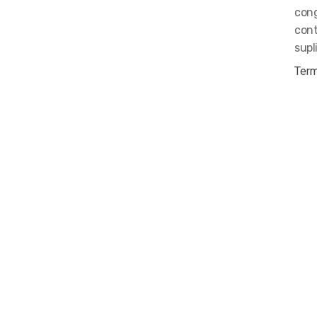
cong
cont
supl
Term