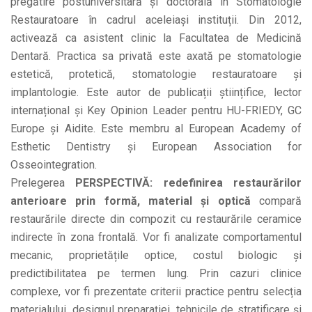
pregătire postuniversitară și doctorală în Stomatologie
Restauratoare în cadrul aceleiași instituții. Din 2012,
activează ca asistent clinic la Facultatea de Medicină
Dentară. Practica sa privată este axată pe stomatologie
estetică, protetică, stomatologie restauratoare și
implantologie. Este autor de publicații științifice, lector
internațional și Key Opinion Leader pentru HU-FRIEDY, GC
Europe și Aidite. Este membru al European Academy of
Esthetic Dentistry și European Association for
Osseointegration.
Prelegerea
PERSPECTIVĂ: redefinirea restaurărilor
anterioare prin formă, material și optică
compară
restaurările directe din compozit cu restaurările ceramice
indirecte în zona frontală. Vor fi analizate comportamentul
mecanic, proprietățile optice, costul biologic și
predictibilitatea pe termen lung. Prin cazuri clinice
complexe, vor fi prezentate criterii practice pentru selecția
materialului, designul preparației, tehnicile de stratificare și