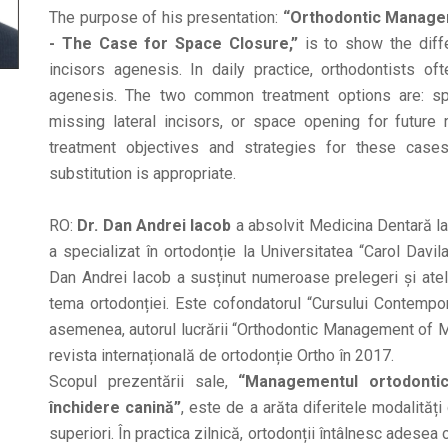
The purpose of his presentation:
“Orthodontic Managem
- The Case for Space Closure,”
is to show the diffe
incisors agenesis. In daily practice, orthodontists of
agenesis. The two common treatment options are: spa
missing lateral incisors, or space opening for future r
treatment objectives and strategies for these cases
substitution is appropriate.
RO:
Dr. Dan Andrei Iacob
a absolvit Medicina Dentară la U
a specializat în ortodonție la Universitatea “Carol Davil
Dan Andrei Iacob a susținut numeroase prelegeri și atel
tema ortodonției. Este cofondatorul “Cursului Contempo
asemenea, autorul lucrării “Orthodontic Management of Ma
revista internațională de ortodonție Ortho în 2017.
Scopul prezentării sale,
“Managementul ortodontic 
închidere canină”
, este de a arăta diferitele modalități
superiori. În practica zilnică, ortodonții întâlnesc adesea c