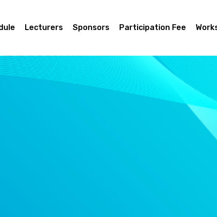
dule
Lecturers
Sponsors
Participation Fee
Work