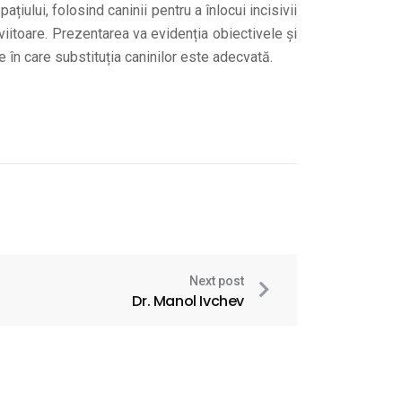
iului, folosind caninii pentru a înlocui incisivii
 viitoare. Prezentarea va evidenția obiectivele și
ce în care substituția caninilor este adecvată.
Next post
Dr. Manol Ivchev