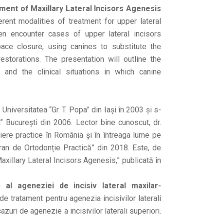
ent of Maxillary Lateral Incisors Agenesis
rent modalities of treatment for upper lateral
ten encounter cases of upper lateral incisors
ce closure, using canines to substitute the
estorations. The presentation will outline the
 and the clinical situations in which canine
niversitatea “Gr. T. Popa” din Iași în 2003 și s-
a” București din 2006. Lector bine cunoscut, dr.
iere practice în România și în întreaga lume pe
ran de Ortodonție Practică” din 2018. Este, de
xillary Lateral Incisors Agenesis,” publicată în
al ageneziei de incisiv lateral maxilar-
 de tratament pentru agenezia incisivilor laterali
azuri de agenezie a incisivilor laterali superiori.