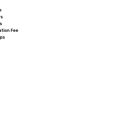
e
rs
s
ation Fee
ps