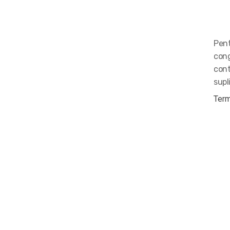
Pent
cong
cont
supl
Term